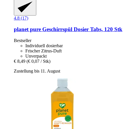
4.8 (17)
planet pure
Geschirrspül Dosier Tabs, 120 Stk
Bestseller
Individuell dosierbar
Frischer Zitrus-Duft
Unverpackt
€ 8,49
(€ 0,07 / Stk)
Zustellung bis 11. August