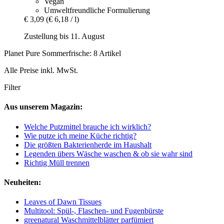
Vegan
Umweltfreundliche Formulierung
€ 3,09
(€ 6,18 / l)
Zustellung bis 11. August
Planet Pure Sommerfrische: 8 Artikel
Alle Preise inkl. MwSt.
Filter
Aus unserem Magazin:
Welche Putzmittel brauche ich wirklich?
Wie putze ich meine Küche richtig?
Die größten Bakterienherde im Haushalt
Legenden übers Wäsche waschen & ob sie wahr sind
Richtig Müll trennen
Neuheiten:
Leaves of Dawn Tissues
Multitool: Spül-, Flaschen- und Fugenbürste
greenatural Waschmittelblätter parfümiert