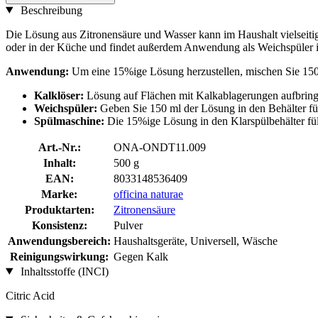
Beschreibung
Die Lösung aus Zitronensäure und Wasser kann im Haushalt vielseitig
oder in der Küche und findet außerdem Anwendung als Weichspüler i
Anwendung:
Um eine 15%ige Lösung herzustellen, mischen Sie 150 
Kalklöser:
Lösung auf Flächen mit Kalkablagerungen aufbringe
Weichspüler:
Geben Sie 150 ml der Lösung in den Behälter fü
Spülmaschine:
Die 15%ige Lösung in den Klarspülbehälter fül
Art.-Nr.:
ONA-ONDT11.009
Inhalt:
500 g
EAN:
8033148536409
Marke:
officina naturae
Produktarten:
Zitronensäure
Konsistenz:
Pulver
Anwendungsbereich:
Haushaltsgeräte, Universell, Wäsche
Reinigungswirkung:
Gegen Kalk
Inhaltsstoffe (INCI)
Citric Acid