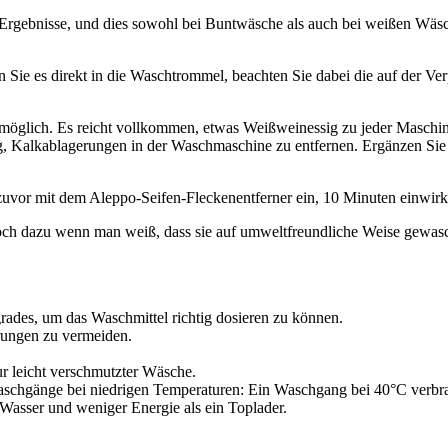
 Ergebnisse, und dies sowohl bei Buntwäsche als auch bei weißen Wäsc
Sie es direkt in die Waschtrommel, beachten Sie dabei die auf der 
 möglich. Es reicht vollkommen, etwas Weißweinessig zu jeder Maschin
ig, Kalkablagerungen in der Waschmaschine zu entfernen. Ergänzen Sie
 zuvor mit dem Aleppo-Seifen-Fleckenentferner ein, 10 Minuten einwir
 noch dazu wenn man weiß, dass sie auf umweltfreundliche Weise gewa
rades, um das Waschmittel richtig dosieren zu können.
rungen zu vermeiden.
r leicht verschmutzter Wäsche.
schgänge bei niedrigen Temperaturen: Ein Waschgang bei 40°C verbrau
Wasser und weniger Energie als ein Toplader.