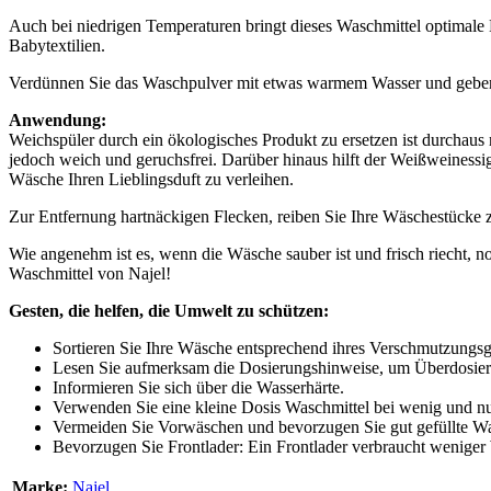
Auch bei niedrigen Temperaturen bringt dieses Waschmittel optimale
Babytextilien.
Verdünnen Sie das Waschpulver mit etwas warmem Wasser und geben 
Anwendung:
Weichspüler durch ein ökologisches Produkt zu ersetzen ist durchaus
jedoch weich und geruchsfrei. Darüber hinaus hilft der Weißweiness
Wäsche Ihren Lieblingsduft zu verleihen.
Zur Entfernung hartnäckigen Flecken, reiben Sie Ihre Wäschestücke
Wie angenehm ist es, wenn die Wäsche sauber ist und frisch riecht,
Waschmittel von Najel!
Gesten, die helfen, die Umwelt zu schützen:
Sortieren Sie Ihre Wäsche entsprechend ihres Verschmutzungsg
Lesen Sie aufmerksam die Dosierungshinweise, um Überdosie
Informieren Sie sich über die Wasserhärte.
Verwenden Sie eine kleine Dosis Waschmittel bei wenig und nu
Vermeiden Sie Vorwäschen und bevorzugen Sie gut gefüllte Wa
Bevorzugen Sie Frontlader: Ein Frontlader verbraucht weniger 
Marke:
Najel