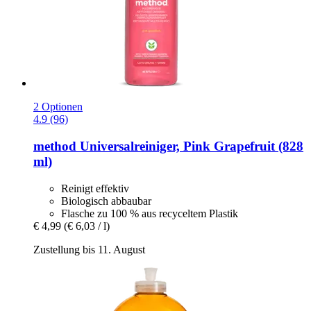
2 Optionen
4.9 (96)
method
Universalreiniger, Pink Grapefruit (828
ml)
Reinigt effektiv
Biologisch abbaubar
Flasche zu 100 % aus recyceltem Plastik
€ 4,99
(€ 6,03 / l)
Zustellung bis 11. August