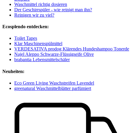
Waschmittel richtig dosieren
Der Geschirrspüler - wie reinigt man ihn?
Reinigen wir zu viel?
Ecosplendo entdecken:
Toilet Tapes
Klar Maschinenspülmittel
VERDESATIVA prodog Klärendes Hundeshampoo Tonerde
Najel Aleppo Schwarze-Flüssigseife Olive
brabantia Lebensmittelschäler
Neuheiten:
Eco Green Living Waschstreifen Lavendel
greenatural Waschmittelblätter parfümiert