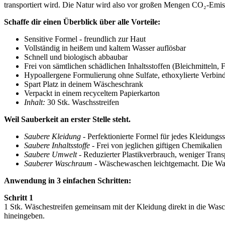
transportiert wird. Die Natur wird also vor großen Mengen CO₂-Emiss
Schaffe dir einen Überblick über alle Vorteile:
Sensitive Formel - freundlich zur Haut
Vollständig in heißem und kaltem Wasser auflösbar
Schnell und biologisch abbaubar
Frei von sämtlichen schädlichen Inhaltsstoffen (Bleichmitteln, 
Hypoallergene Formulierung ohne Sulfate, ethoxylierte Verbind
Spart Platz in deinem Wäscheschrank
Verpackt in einem recyceltem Papierkarton
Inhalt:
30 Stk. Waschsstreifen
Weil Sauberkeit an erster Stelle steht.
Saubere Kleidung -
Perfektionierte Formel für jedes Kleidungs
Saubere Inhaltsstoffe -
Frei von jeglichen giftigen Chemikalien
Saubere Umwelt -
Reduzierter Plastikverbrauch, weniger Tra
Sauberer Waschraum -
Wäschewaschen leichtgemacht. Die Wasc
Anwendung in 3 einfachen Schritten:
Schritt 1
1 Stk. Wäschestreifen gemeinsam mit der Kleidung direkt in die Was
hineingeben.