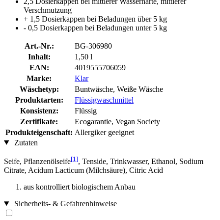
2,5 Dosierkappen bei mittlerer Wasserhärte, mittlerer
Verschmutzung
+ 1,5 Dosierkappen bei Beladungen über 5 kg
- 0,5 Dosierkappen bei Beladungen unter 5 kg
Art.-Nr.:
BG-306980
Inhalt:
1,50 l
EAN:
4019555706059
Marke:
Klar
Wäschetyp:
Buntwäsche, Weiße Wäsche
Produktarten:
Flüssigwaschmittel
Konsistenz:
Flüssig
Zertifikate:
Ecogarantie, Vegan Society
Produkteigenschaft:
Allergiker geeignet
Zutaten
[1]
Seife, Pflanzenölseife
, Tenside, Trinkwasser, Ethanol, Sodium
Citrate, Acidum Lacticum (Milchsäure), Citric Acid
aus kontrolliert biologischem Anbau
Sicherheits- & Gefahrenhinweise