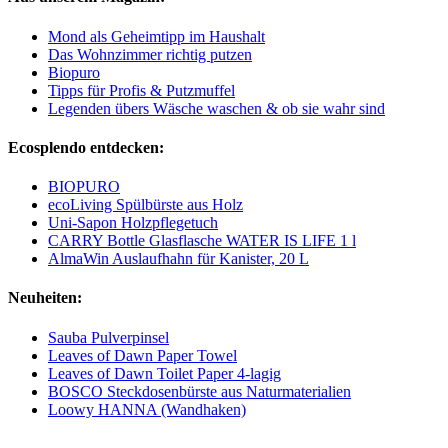
Mond als Geheimtipp im Haushalt
Das Wohnzimmer richtig putzen
Biopuro
Tipps für Profis & Putzmuffel
Legenden übers Wäsche waschen & ob sie wahr sind
Ecosplendo entdecken:
BIOPURO
ecoLiving Spülbürste aus Holz
Uni-Sapon Holzpflegetuch
CARRY Bottle Glasflasche WATER IS LIFE 1 l
AlmaWin Auslaufhahn für Kanister, 20 L
Neuheiten:
Sauba Pulverpinsel
Leaves of Dawn Paper Towel
Leaves of Dawn Toilet Paper 4-lagig
BOSCO Steckdosenbürste aus Naturmaterialien
Loowy HANNA (Wandhaken)