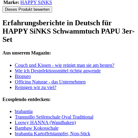
Marke:
HAPPY SiNKS
Dieses Produkt bewerten
Erfahrungsberichte in Deutsch für
HAPPY SiNKS Schwammtuch PAPU 3er-
Set
Aus unserem Magazin:
Couch und Kissen - wie reinigt man sie am besten?
Wie ich Desinfektionsmittel richtig anwende
Biopuro
Officina Naturae - das Unternehmen
Reinigen wir zu viel?
Ecosplendo entdecken:
brabantia
Tranquillo Seifenschale Oval Traditional
Loowy HANNA (Wandhaken)
Bambaw Kokosschale
brabantia Kartoffelstampfer, Non-Stick