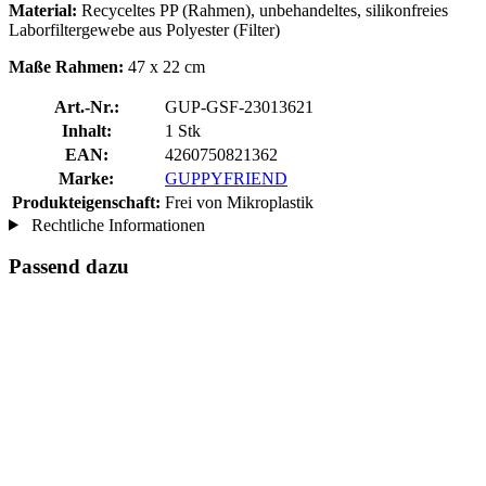
Material:
Recyceltes PP (Rahmen), unbehandeltes, silikonfreies
Laborfiltergewebe aus Polyester (Filter)
Maße Rahmen:
47 x 22 cm
Art.-Nr.:
GUP-GSF-23013621
Inhalt:
1 Stk
EAN:
4260750821362
Marke:
GUPPYFRIEND
Produkteigenschaft:
Frei von Mikroplastik
Rechtliche Informationen
Passend dazu