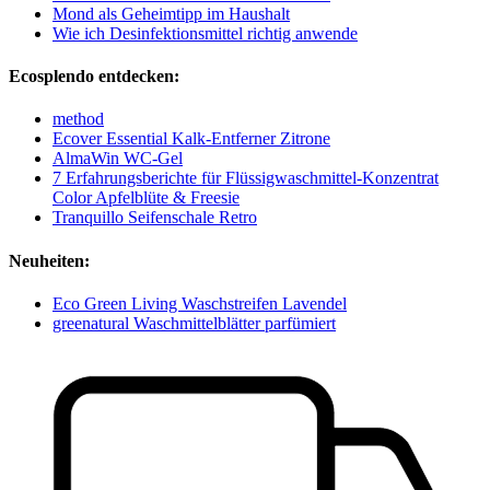
Mond als Geheimtipp im Haushalt
Wie ich Desinfektionsmittel richtig anwende
Ecosplendo entdecken:
method
Ecover Essential Kalk-Entferner Zitrone
AlmaWin WC-Gel
7 Erfahrungsberichte für Flüssigwaschmittel-Konzentrat
Color Apfelblüte & Freesie
Tranquillo Seifenschale Retro
Neuheiten:
Eco Green Living Waschstreifen Lavendel
greenatural Waschmittelblätter parfümiert