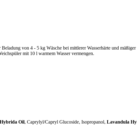
 Beladung von 4 - 5 kg Wäsche bei mittlerer Wasserhärte und mäßige
Weichspüler mit 10 l warmem Wasser vermengen.
Hybrida Oil
, Caprylyl/Capryl Glucoside, Isopropanol,
Lavandula Hyb