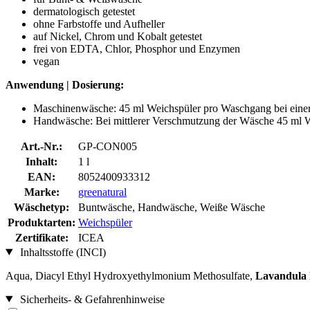
dermatologisch getestet
ohne Farbstoffe und Aufheller
auf Nickel, Chrom und Kobalt getestet
frei von EDTA, Chlor, Phosphor und Enzymen
vegan
Anwendung | Dosierung:
Maschinenwäsche:
45 ml Weichspüler pro Waschgang bei einer
Handwäsche: Bei mittlerer Verschmutzung der Wäsche 45 ml 
Art.-Nr.:
GP-CON005
Inhalt:
1 l
EAN:
8052400933312
Marke:
greenatural
Wäschetyp:
Buntwäsche, Handwäsche, Weiße Wäsche
Produktarten:
Weichspüler
Zertifikate:
ICEA
Inhaltsstoffe (INCI)
Aqua, Diacyl Ethyl Hydroxyethylmonium Methosulfate,
Lavandula 
Sicherheits- & Gefahrenhinweise