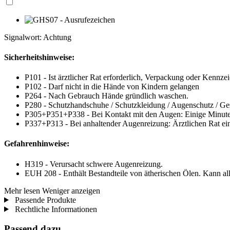
Signalwort: Achtung
Sicherheitshinweise:
P101 - Ist ärztlicher Rat erforderlich, Verpackung oder Kennzei
P102 - Darf nicht in die Hände von Kindern gelangen
P264 - Nach Gebrauch Hände gründlich waschen.
P280 - Schutzhandschuhe / Schutzkleidung / Augenschutz / Ges
P305+P351+P338 - Bei Kontakt mit den Augen: Einige Minuten 
P337+P313 - Bei anhaltender Augenreizung: Ärztlichen Rat einh
Gefahrenhinweise:
H319 - Verursacht schwere Augenreizung.
EUH 208 - Enthält Bestandteile von ätherischen Ölen. Kann al
Mehr lesen
Weniger anzeigen
Passende Produkte
Rechtliche Informationen
Passend dazu