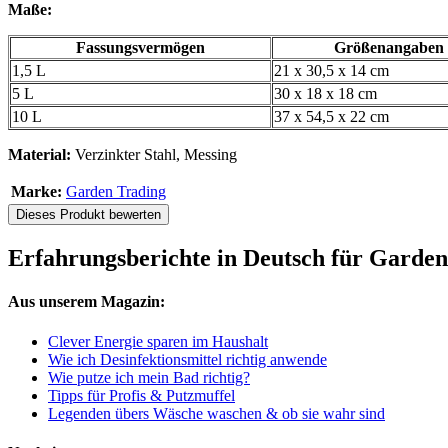
Maße:
Fassungsvermögen
Größenangaben
1,5 L
21 x 30,5 x 14 cm
5 L
30 x 18 x 18 cm
10 L
37 x 54,5 x 22 cm
Material:
Verzinkter Stahl, Messing
Marke:
Garden Trading
Dieses Produkt bewerten
Erfahrungsberichte in Deutsch für Garden
Aus unserem Magazin:
Clever Energie sparen im Haushalt
Wie ich Desinfektionsmittel richtig anwende
Wie putze ich mein Bad richtig?
Tipps für Profis & Putzmuffel
Legenden übers Wäsche waschen & ob sie wahr sind