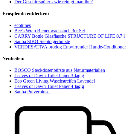
Der Geschirrspüler - wie reinigt man ihn?
Ecosplendo entdecken:
ecolunes
Bee's Wrap Bienenwachstuch 3er Set
CARRY Bottle Glasflasche STRUCTURE OF LIFE 0,7 l
Sauba SIBO Siebträgerbürste
VERDESATIVA prodog Entwirrender Hunde-Conditioner
Neuheiten:
BOSCO Steckdosenbürste aus Naturmaterialien
Leaves of Dawn Toilet Paper 3-lagig
Eco Green Living Waschstreifen Lavendel
Leaves of Dawn Toilet Paper 4-lagig
Sauba Pulverpinsel