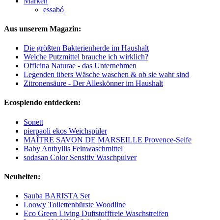
Marken
essabó
Aus unserem Magazin:
Die größten Bakterienherde im Haushalt
Welche Putzmittel brauche ich wirklich?
Officina Naturae - das Unternehmen
Legenden übers Wäsche waschen & ob sie wahr sind
Zitronensäure - Der Alleskönner im Haushalt
Ecosplendo entdecken:
Sonett
pierpaoli ekos Weichspüler
MAÎTRE SAVON DE MARSEILLE Provence-Seife
Baby Anthyllis Feinwaschmittel
sodasan Color Sensitiv Waschpulver
Neuheiten:
Sauba BARISTA Set
Loowy Toilettenbürste Woodline
Eco Green Living Duftstofffreie Waschstreifen