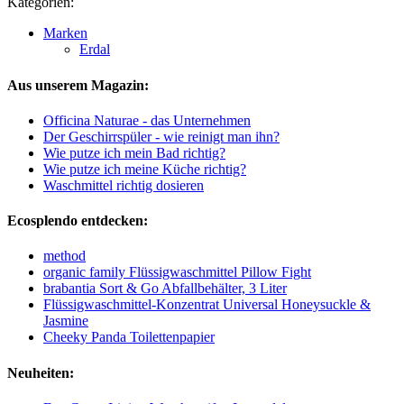
Kategorien:
Marken
Erdal
Aus unserem Magazin:
Officina Naturae - das Unternehmen
Der Geschirrspüler - wie reinigt man ihn?
Wie putze ich mein Bad richtig?
Wie putze ich meine Küche richtig?
Waschmittel richtig dosieren
Ecosplendo entdecken:
method
organic family Flüssigwaschmittel Pillow Fight
brabantia Sort & Go Abfallbehälter, 3 Liter
Flüssigwaschmittel-Konzentrat Universal Honeysuckle &
Jasmine
Cheeky Panda Toilettenpapier
Neuheiten: