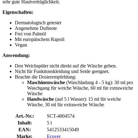
sehr gute Hautverträglichkeit.
Eigenschaften:
Dermatologisch getestet
Angenehme Duftnote
Frei von Palmöl
Mit europäischem Rapsöl
Vegan
Anwendung:
Den Weichspüler nicht direkt auf die Wäsche geben.
Nicht für Funktionskleidung und Seide geeignet.
Beachte die Dosierempfehlung:
Maschinenwäsche
(Waschladung 4 - 5 kg): 30 ml pro
Waschgang für weiche Wäsche, 60 ml für extraweiche
Wäsche
Handwäsche
(auf 5 l Wasser): 15 ml für weiche
Wäsche, 30 ml für extraweiche Wäsche
Art.-Nr.:
SCT-4004574
Inhalt:
5 l
EAN:
5412533415049
Marke:
Ecover