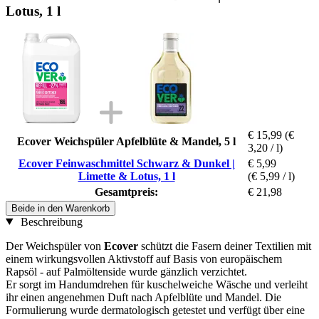
Lotus, 1 l
€ 15,99
(€
Ecover Weichspüler Apfelblüte & Mandel, 5 l
3,20 / l)
Ecover Feinwaschmittel Schwarz & Dunkel |
€ 5,99
Limette & Lotus, 1 l
(€ 5,99 / l)
Gesamtpreis:
€ 21,98
Beide in den Warenkorb
Beschreibung
Der Weichspüler von
Ecover
schützt die Fasern deiner Textilien mit
einem wirkungsvollen Aktivstoff auf Basis von europäischem
Rapsöl - auf Palmöltenside wurde gänzlich verzichtet.
Er sorgt im Handumdrehen für kuschelweiche Wäsche und verleiht
ihr einen angenehmen Duft nach Apfelblüte und Mandel. Die
Formulierung wurde dermatologisch getestet und verfügt über eine