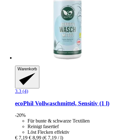
Warenkorb
3.3 (4)
ecoPhil
Vollwaschmittel, Sensitiv (1 l)
-20%
Für bunte & schwarze Textilien
Reinigt fasertief
Löst Flecken effektiv
€ 7,19
€ 8,99
(€ 7,19 / l)