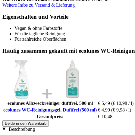
Weitere Infos zu Versand & Lieferung
Eigenschaften und Vorteile
Vegan & ohne Farbstoffe
Für die tägliche Reinigung
Für zahlreiche Oberflächen
Häufig zusammen gekauft mit ecolunes WC-Reinigungs
ecolunes Allzweckreiniger duftfrei, 500 ml
€ 5,49
(€ 10,98 / l)
ecolunes WC-Reinigungsgel, Duftfrei (500 ml)
€ 4,99
(€ 9,98 / l)
Gesamtpreis:
€ 10,48
Beide in den Warenkorb
Beschreibung