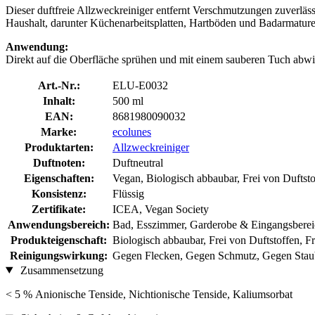
Dieser duftfreie Allzweckreiniger entfernt Verschmutzungen zuverläss
Haushalt, darunter Küchenarbeitsplatten, Hartböden und Badarmaturen
Anwendung:
Direkt auf die Oberfläche sprühen und mit einem sauberen Tuch abwi
Art.-Nr.:
ELU-E0032
Inhalt:
500 ml
EAN:
8681980090032
Marke:
ecolunes
Produktarten:
Allzweckreiniger
Duftnoten:
Duftneutral
Eigenschaften:
Vegan, Biologisch abbaubar, Frei von Duftsto
Konsistenz:
Flüssig
Zertifikate:
ICEA, Vegan Society
Anwendungsbereich:
Bad, Esszimmer, Garderobe & Eingangsberei
Produkteigenschaft:
Biologisch abbaubar, Frei von Duftstoffen, F
Reinigungswirkung:
Gegen Flecken, Gegen Schmutz, Gegen Stau
Zusammensetzung
< 5 % Anionische Tenside, Nichtionische Tenside, Kaliumsorbat