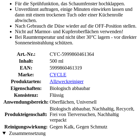
Für die Sprühfunktion, das Schaumfenster hochklappen.
Unverdünnt auftragen, einige Minuten einwirken lassen und
dann mit einem trockenen Tuch oder einer Küchenrolle
abwischen.
Nach Gebrauch die Düse wieder auf die OFF-Position stellen.
Nicht auf Marmor- und Kupferoberflächen verwenden!
Bei Raumtemperatur und nicht über 30°C lagern - vor direkter
Sonneneinstrahlung schützen.
Art.-Nr.:
CYC-5999860461364
Inhalt:
500 ml
EAN:
5999860461319
Marke:
CYCLE
Produktarten:
Allzweckreiniger
Eigenschaften:
Biologisch abbaubar
Konsistenz:
Flüssig
Anwendungsbereich:
Oberflächen, Universell
Biologisch abbaubar, Nachhaltig, Recycelt,
Produkteigenschaft:
Frei von Tierversuchen, Nachhaltig
verpackt
Reinigungswirkung:
Gegen Kalk, Gegen Schmutz
Zusammensetzung