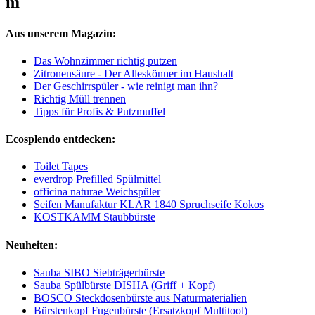
m
Aus unserem Magazin:
Das Wohnzimmer richtig putzen
Zitronensäure - Der Alleskönner im Haushalt
Der Geschirrspüler - wie reinigt man ihn?
Richtig Müll trennen
Tipps für Profis & Putzmuffel
Ecosplendo entdecken:
Toilet Tapes
everdrop Prefilled Spülmittel
officina naturae Weichspüler
Seifen Manufaktur KLAR 1840 Spruchseife Kokos
KOSTKAMM Staubbürste
Neuheiten:
Sauba SIBO Siebträgerbürste
Sauba Spülbürste DISHA (Griff + Kopf)
BOSCO Steckdosenbürste aus Naturmaterialien
Bürstenkopf Fugenbürste (Ersatzkopf Multitool)