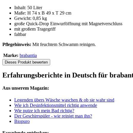
Inhalt: 50 Liter
Maße: H 74 x B 49 x T 29 cm
Gewicht: 0,85 kg
große Quick-Drop Einwurföffnung mit Magnetverschluss
mit großem Tragegriff
faltbar
Pflegehinweis:
Mit feuchtem Schwamm reinigen.
Marke:
brabantia
Dieses Produkt bewerten
Erfahrungsberichte in Deutsch für braban
Aus unserem Magazin:
Legenden übers Wäsche waschen & ob sie wahr sind
Wie ich Desinfektionsmittel richtig anwende
Wie putze ich mein Bad richtig?
Der Geschirrspüler - wie reinigt man ihn?
Biopuro
Ecosplendo entdecken: