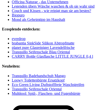
Officina Naturae - das Unternehmen
Legenden übers Wäsche waschen & ob sie wahr sind
Couch und Kissen - wie reinigt man sie am besten?
Biopuro
Mond als Geheimtipp im Haushalt
Ecosplendo entdecken:
everdrop
brabantia SinkSide Silikon Abtropfmatte
planet pure Glasreiniger Lavendelfrische
Tranquillo Seifenschale Blau Oriental
CARRY Bottle Glasflasche LITTLE JUNGLE 0,4 l
Neuheiten:
Tranquillo Badehandschuh Mango
Loowy Toilettenbürste Ersatzkopf
Eco Green Living Duftstofffreie Waschstreifen
Tranquillo Seifenschale Oriental
Multitool: Spül-, Flaschen- und Fugenbürste