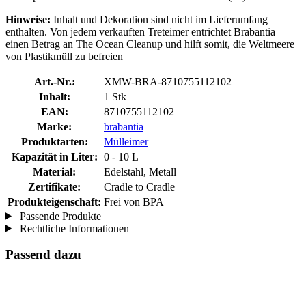
Hinweise:
Inhalt und Dekoration sind nicht im Lieferumfang
enthalten. Von jedem verkauften Treteimer entrichtet Brabantia
einen Betrag an The Ocean Cleanup und hilft somit, die Weltmeere
von Plastikmüll zu befreien
Art.-Nr.:
XMW-BRA-8710755112102
Inhalt:
1 Stk
EAN:
8710755112102
Marke:
brabantia
Produktarten:
Mülleimer
Kapazität in Liter:
0 - 10 L
Material:
Edelstahl, Metall
Zertifikate:
Cradle to Cradle
Produkteigenschaft:
Frei von BPA
Passende Produkte
Rechtliche Informationen
Passend dazu