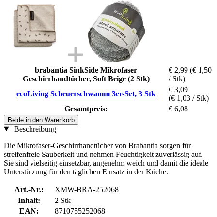
brabantia SinkSide Mikrofaser
€ 2,99
(€ 1,50
Geschirrhandtücher, Soft Beige (2 Stk)
/ Stk)
€ 3,09
ecoLiving Scheuerschwamm 3er-Set, 3 Stk
(€ 1,03 / Stk)
Gesamtpreis:
€ 6,08
Beide in den Warenkorb
Beschreibung
Die Mikrofaser-Geschirrhandtücher von Brabantia sorgen für
streifenfreie Sauberkeit und nehmen Feuchtigkeit zuverlässig auf.
Sie sind vielseitig einsetzbar, angenehm weich und damit die ideale
Unterstützung für den täglichen Einsatz in der Küche.
Art.-Nr.:
XMW-BRA-252068
Inhalt:
2 Stk
EAN:
8710755252068