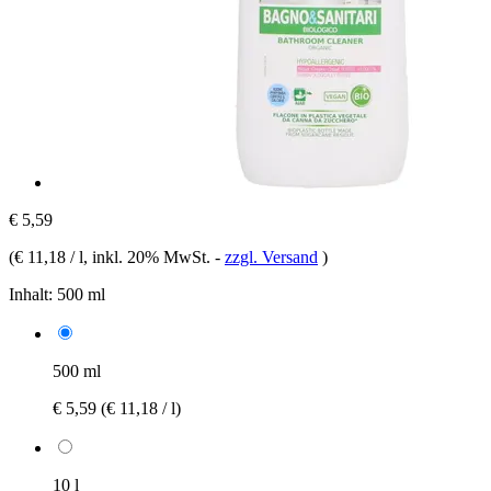
€ 5,59
(
€ 11,18 / l
, inkl. 20% MwSt.
-
zzgl. Versand
)
Inhalt:
500 ml
500 ml
€ 5,59
(€ 11,18 / l)
10 l