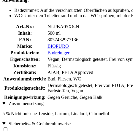
Anwendung:
Badezimmer: Auf die verschmutzten Oberflächen aufsprühen, c
WC: Unter den Toilettenrand und in das WC sprühen, mit der Bü
Art.-Nr.:
NI-PBA05X6-N
Inhalt:
500 ml
EAN:
8057432977136
Marke:
BIOPURO
Produktarten:
Badreiniger
Eigenschaften:
Vegan, Dermatologisch getestet, Frei von syn
Konsistenz:
Flüssig
Zertifikate:
AIAB, PETA Approved
Anwendungsbereich:
Bad, Fliesen, WC
Dermatologisch getestet, Frei von EDTA, Frei
Produkteigenschaft:
Farbstoffen, Vegan
Reinigungswirkung:
Gegen Gerüche, Gegen Kalk
Zusammensetzung
5 % Nichtionische Tenside, Parfum, Linalool, Citronellol
Sicherheits- & Gefahrenhinweise