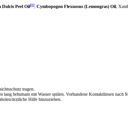
[1]
Dulcis Peel Oil
,
Cymbopogon Flexuosus (Lemongras) Oil
, Xan
ichtsschutz tragen.
lang behutsam mit Wasser spülen. Vorhandene Kontaktlinsen nach Mög
olen/ärztliche Hilfe hinzuziehen.