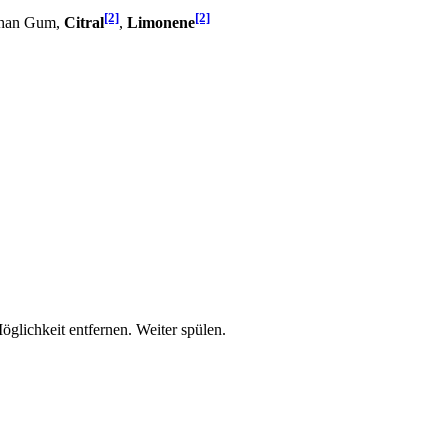
[2]
[2]
than Gum,
Citral
,
Limonene
lichkeit entfernen. Weiter spülen.