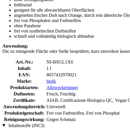
fettlösend
geeignet für alle abwaschbaren Oberflächen
angenehm frischer Duft nach Orange, durch rein ätherische Öle
frei von Phosphaten und Farbstoffen
ohne Parabene
frei von synthetischen Duftstoffen
schnell und vollständig biologisch abbaubar
Anwendung:
Die zu reinigende Fläche oder Stelle besprühen, kurz einwirken lass
Art.-Nr.:
NI-BSGL1X6
Inhalt:
1 l
EAN:
8057432970021
Marke:
biolù
Produktarten:
Allzweckreiniger
Duftnoten:
Frisch, Fruchtig
Zertifikate:
AIAB, Certificazione Biologica QC, Vegan
Anwendungsbereich:
Universell
Produkteigenschaft:
Frei von Farbstoffen, Frei von Phosphat
Reinigungswirkung:
Gegen Schmutz
Inhaltsstoffe (INCI)