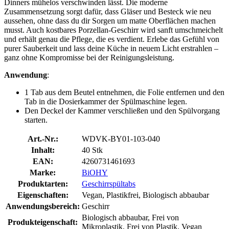
Dinners mühelos verschwinden lässt. Die moderne
Zusammensetzung sorgt dafür, dass Gläser und Besteck wie neu
aussehen, ohne dass du dir Sorgen um matte Oberflächen machen
musst. Auch kostbares Porzellan-Geschirr wird sanft umschmeichelt
und erhält genau die Pflege, die es verdient. Erlebe das Gefühl von
purer Sauberkeit und lass deine Küche in neuem Licht erstrahlen –
ganz ohne Kompromisse bei der Reinigungsleistung.
Anwendung
:
1 Tab aus dem Beutel entnehmen, die Folie entfernen und den
Tab in die Dosierkammer der Spülmaschine legen.
Den Deckel der Kammer verschließen und den Spülvorgang
starten.
Art.-Nr.:
WDVK-BY01-103-040
Inhalt:
40 Stk
EAN:
4260731461693
Marke:
BiOHY
Produktarten:
Geschirrspültabs
Eigenschaften:
Vegan, Plastikfrei, Biologisch abbaubar
Anwendungsbereich:
Geschirr
Biologisch abbaubar, Frei von
Produkteigenschaft:
Mikroplastik, Frei von Plastik, Vegan