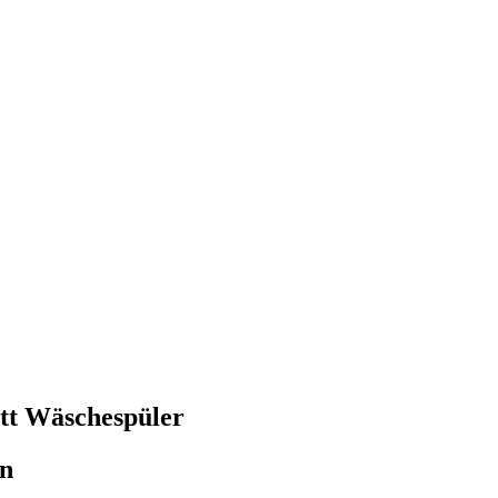
ett Wäschespüler
en