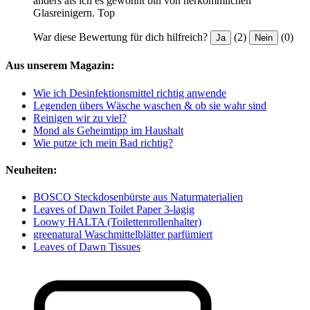
anders als ich es gewöhnt bin von herkömmlichen
Glasreinigern. Top
War diese Bewertung für dich hilfreich?
(2)
(0)
Ja
Nein
Aus unserem Magazin:
Wie ich Desinfektionsmittel richtig anwende
Legenden übers Wäsche waschen & ob sie wahr sind
Reinigen wir zu viel?
Mond als Geheimtipp im Haushalt
Wie putze ich mein Bad richtig?
Neuheiten:
BOSCO Steckdosenbürste aus Naturmaterialien
Leaves of Dawn Toilet Paper 3-lagig
Loowy HALTA (Toilettenrollenhalter)
greenatural Waschmittelblätter parfümiert
Leaves of Dawn Tissues