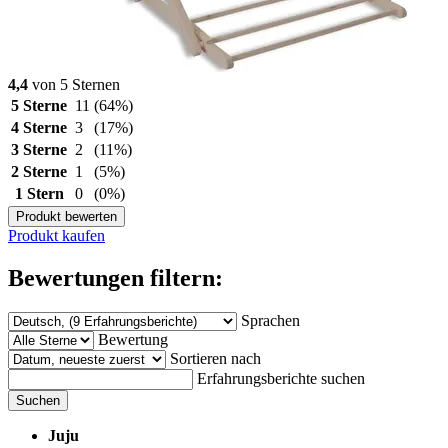
4,4
von 5 Sternen
5 Sterne
11
(64%)
4 Sterne
3
(17%)
3 Sterne
2
(11%)
2 Sterne
1
(5%)
1 Stern
0
(0%)
Produkt bewerten
Produkt kaufen
Bewertungen filtern:
Sprachen
Bewertung
Sortieren nach
Erfahrungsberichte suchen
Suchen
Juju