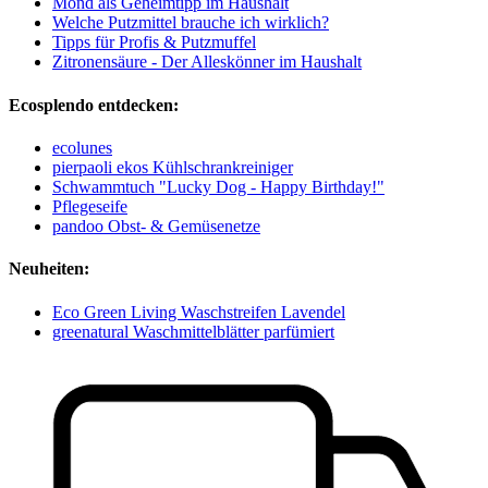
Mond als Geheimtipp im Haushalt
Welche Putzmittel brauche ich wirklich?
Tipps für Profis & Putzmuffel
Zitronensäure - Der Alleskönner im Haushalt
Ecosplendo entdecken:
ecolunes
pierpaoli ekos Kühlschrankreiniger
Schwammtuch "Lucky Dog - Happy Birthday!"
Pflegeseife
pandoo Obst- & Gemüsenetze
Neuheiten:
Eco Green Living Waschstreifen Lavendel
greenatural Waschmittelblätter parfümiert