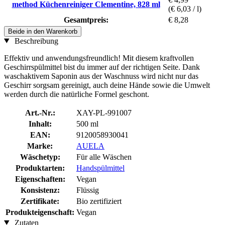
method Küchenreiniger Clementine, 828 ml
(€ 6,03 / l)
Gesamtpreis:
€ 8,28
Beide in den Warenkorb
Beschreibung
Effektiv und anwendungsfreundlich! Mit diesem kraftvollen
Geschirrspülmittel bist du immer auf der richtigen Seite. Dank
waschaktivem Saponin aus der Waschnuss wird nicht nur das
Geschirr sorgsam gereinigt, auch deine Hände sowie die Umwelt
werden durch die natürliche Formel geschont.
Art.-Nr.:
XAY-PL-991007
Inhalt:
500 ml
EAN:
9120058930041
Marke:
AUELA
Wäschetyp:
Für alle Wäschen
Produktarten:
Handspülmittel
Eigenschaften:
Vegan
Konsistenz:
Flüssig
Zertifikate:
Bio zertifiziert
Produkteigenschaft:
Vegan
Zutaten