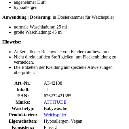
angenehmer Duft
hypoallergen
Anwendung | Dosierung:
in Dosierkammer für Weichspüler
normale Waschladung: 25 ml
große Waschladung: 45 ml
Hinweise:
Außerhalb der Reichweite von Kindern aufbewahren.
Nicht direkt auf den Stoff gießen, um Fleckenbildung zu
vermeiden.
Die Etiketten der Kleidung auf spezielle Anweisungen
überprüfen.
Art.-Nr.:
AT-42138
Inhalt:
1 l
EAN:
626232421385
Marke:
ATTITUDE
Wäschetyp:
Babywäsche
Produktarten:
Weichspüler
Eigenschaften:
Hypoallergen, Vegan
Konsistenz:
Flüssig