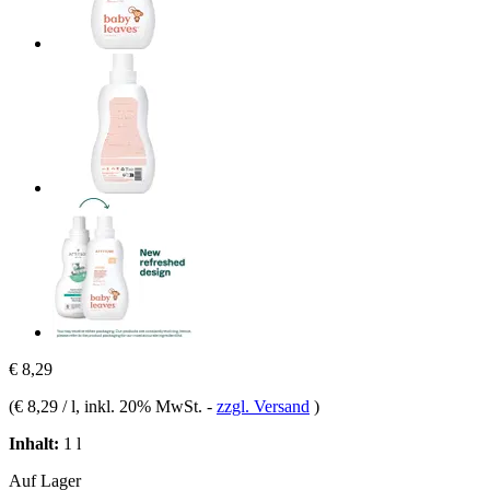
€ 8,29
(
€ 8,29 / l
, inkl. 20% MwSt.
-
zzgl. Versand
)
Inhalt:
1 l
Auf Lager