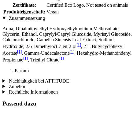
Zertifikate:
Certified Eco Logo, Not tested on animals
Produkteigenschaft:
Vegan
Zusammensetzung
Aqua, Dipalmitoylethyl Hydroxyethylmonium Methosulfate,
Glycerin, Ethanol, Caprylyl/Capryl Glucoside, Myristyl Glucoside,
Calciumchloride, Camellia Sinensis Leaf Extract, Sodium
[1]
Hydroxide, 2.6-Dimethyloct-7-en-2-ol
, 2-T-Butylcyclohexyl
[1]
[1]
Acetate
, Gamma-Undecalactone
, Hexahydro-Methanoindenyl
[1]
[1]
Propionate
, Triethyl Citrate
Parfum
Nachhaltigkeit bei ATTITUDE
Zubehör
Rechtliche Informationen
Passend dazu