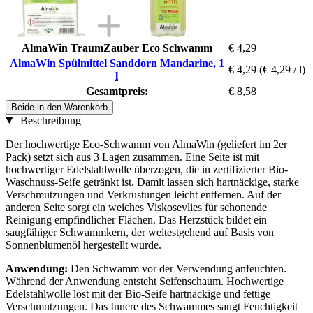
AlmaWin TraumZauber Eco Schwamm
€ 4,29
AlmaWin Spülmittel Sanddorn Mandarine, 1
€ 4,29
(€ 4,29 / l)
l
Gesamtpreis:
€ 8,58
Beide in den Warenkorb
Beschreibung
Der hochwertige Eco-Schwamm von AlmaWin (geliefert im 2er
Pack) setzt sich aus 3 Lagen zusammen. Eine Seite ist mit
hochwertiger Edelstahlwolle überzogen, die in zertifizierter Bio-
Waschnuss-Seife getränkt ist. Damit lassen sich hartnäckige, starke
Verschmutzungen und Verkrustungen leicht entfernen. Auf der
anderen Seite sorgt ein weiches Viskosevlies für schonende
Reinigung empfindlicher Flächen. Das Herzstück bildet ein
saugfähiger Schwammkern, der weitestgehend auf Basis von
Sonnenblumenöl hergestellt wurde.
Anwendung:
Den Schwamm vor der Verwendung anfeuchten.
Während der Anwendung entsteht Seifenschaum. Hochwertige
Edelstahlwolle löst mit der Bio-Seife hartnäckige und fettige
Verschmutzungen. Das Innere des Schwammes saugt Feuchtigkeit