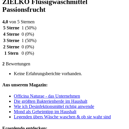
ZIELKO Flüssigwaschmittel
Passionsfrucht
4,0
von 5 Sternen
5 Sterne
1
(50%)
4 Sterne
0
(0%)
3 Sterne
1
(50%)
2 Sterne
0
(0%)
1 Stern
0
(0%)
2
Bewertungen
Keine Erfahrungsberichte vorhanden.
Aus unserem Magazin:
Officina Naturae - das Unternehmen
Die größten Bakterienherde im Haushalt
Wie ich Desinfektionsmittel richtig anwende
Mond als Geheimtipp im Haushalt
Legenden übers Wäsche waschen & ob sie wahr sind
Ecosplendo entdecken: