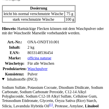
Dosierung
leicht bis normal verschmutzte Wäsche
75 g
stark verschmutzte Wäsche
100 g
Hinweis:
Hartnäckige Flecken können mit dem Waschpulver oder
mit der Waschseife Marseille vorbehandelt werden.
Art.-Nr.:
ONA-ONDT10.001
Inhalt:
2 kg
EAN:
8033148536454
Marke:
officina naturae
Wäschetyp:
Für alle Wäschen
Produktarten:
Waschpulver
Konsistenz:
Pulver
Inhaltsstoffe (INCI)
Sodium Sulfate, Potassium Cocoate, Disodium Disilicate, Sodium
Carbonate, Sodium Carbonate Peroxide, C12-14 Alkyl
Polyglucoside, Sodium C12-18 Alkyl Sulfate, Cellulose Gum,
Tetrasodium Etidronate, Glycerin, Oryza Sativa (Rice) Starch,
[1]
Silicia, Lavandula Hybrida Oil
, Protease, Amylase,
Linalool