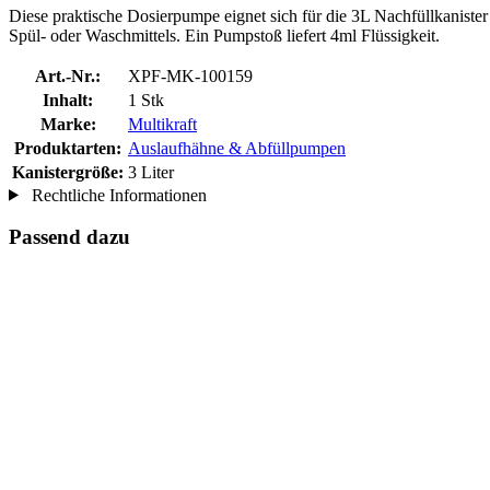
Diese praktische Dosierpumpe eignet sich für die 3L Nachfüllkaniste
Spül- oder Waschmittels. Ein Pumpstoß liefert 4ml Flüssigkeit.
Art.-Nr.:
XPF-MK-100159
Inhalt:
1 Stk
Marke:
Multikraft
Produktarten:
Auslaufhähne & Abfüllpumpen
Kanistergröße:
3 Liter
Rechtliche Informationen
Passend dazu