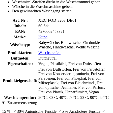
Waschmittel-Streifen direkt in die Waschtrommel geben.
Wäsche in die Waschmaschine geben.
Den gewünschten Waschgang starten.
Art.-Nr.:
XEC-FOD-3203-DE01
Inhalt:
60 Stk
EAN:
4270002458321
Marke:
Kuno
Babywäsche, Buntwäsche, Für dunkle
Wäschetyp:
Wäsche, Handwäsche, Weiße Wäsche
Produktarten:
Waschstreifen
Duftnoten:
Duftneutral
Eigenschaften:
Vegan, Plastikfrei, Frei von Duftstoffen
Frei von Duftstoffen, Frei von Farbstoffen,
Frei von Konservierungsmitteln, Frei von
Parabenen, Frei von Phosphat, Frei von
Produkteigenschaft:
Mikroplastik, Frei von Bleichmittel , Frei
von optischen Aufheller, Frei von Parfum,
Frei von Plastik, Unparfümiert, Vegan
Waschtemperatur:
20°C, 30°C, 40°C, 50°C, 60°C, 90°C, 95°C
Zusammensetzung
15 % - < 30% Anionische Tenside, < 5 % Amphotere Tenside, <