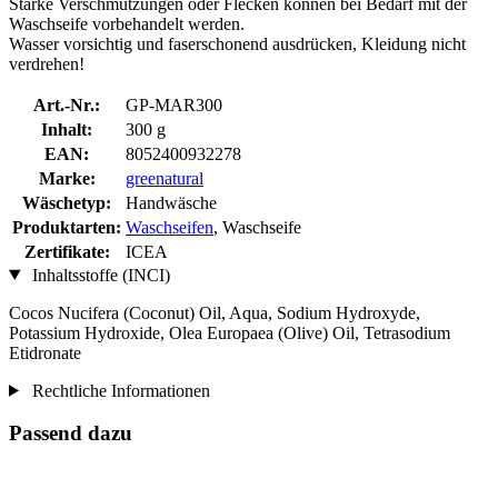
Starke Verschmutzungen oder Flecken können bei Bedarf mit der
Waschseife vorbehandelt werden.
Wasser vorsichtig und faserschonend ausdrücken, Kleidung nicht
verdrehen!
Art.-Nr.:
GP-MAR300
Inhalt:
300 g
EAN:
8052400932278
Marke:
greenatural
Wäschetyp:
Handwäsche
Produktarten:
Waschseifen
, Waschseife
Zertifikate:
ICEA
Inhaltsstoffe (INCI)
Cocos Nucifera (Coconut) Oil, Aqua, Sodium Hydroxyde,
Potassium Hydroxide, Olea Europaea (Olive) Oil, Tetrasodium
Etidronate
Rechtliche Informationen
Passend dazu