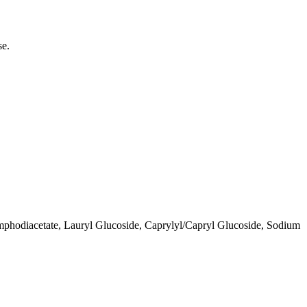
se.
phodiacetate, Lauryl Glucoside, Caprylyl/Capryl Glucoside, Sodium