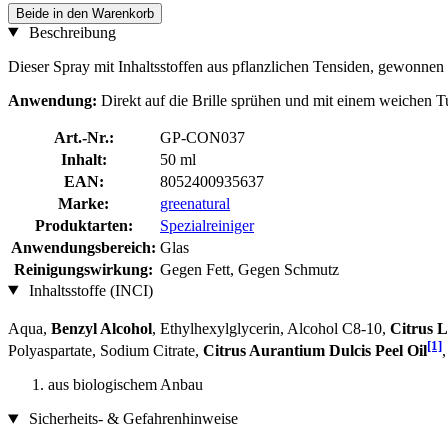
Beide in den Warenkorb
Beschreibung
Dieser Spray mit Inhaltsstoffen aus pflanzlichen Tensiden, gewonnen 
Anwendung:
Direkt auf die Brille sprühen und mit einem weichen 
Art.-Nr.:
GP-CON037
Inhalt:
50 ml
EAN:
8052400935637
Marke:
greenatural
Produktarten:
Spezialreiniger
Anwendungsbereich:
Glas
Reinigungswirkung:
Gegen Fett, Gegen Schmutz
Inhaltsstoffe (INCI)
Aqua,
Benzyl Alcohol
, Ethylhexylglycerin, Alcohol C8-10,
Citrus L
[1]
Polyaspartate, Sodium Citrate,
Citrus Aurantium Dulcis Peel Oil
aus biologischem Anbau
Sicherheits- & Gefahrenhinweise