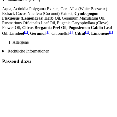
Aqua, Actinidia Polygama Extract, Cera Alba (White Beeswax)
Extract, Cocos Nucifera (Coconut) Extract,
Cymbopogon
Flexuosus (Lemongras) Herb Oil
, Geranium Maculatum Oil,
Rosmarinus Officinalis Leaf Oil, Eugenia Caryophyllata (Clove)
Flower Oil,
Citrus Bergamia Peel Oil
,
Pogostemon Cablin Leaf
[1]
[1]
[1]
[1]
[1]
Oil
,
Linalool
,
Geraniol
, Citronellal
,
Citral
,
Limonene
Allergene
Rechtliche Informationen
Passend dazu