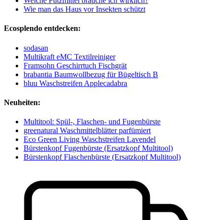
Welche Putzmittel brauche ich wirklich?
Wie man das Haus vor Insekten schützt
Ecosplendo entdecken:
sodasan
Multikraft eMC Textilreiniger
Framsohn Geschirrtuch Fischgrät
brabantia Baumwollbezug für Bügeltisch B
bluu Waschstreifen Applecadabra
Neuheiten:
Multitool: Spül-, Flaschen- und Fugenbürste
greenatural Waschmittelblätter parfümiert
Eco Green Living Waschstreifen Lavendel
Bürstenkopf Fugenbürste (Ersatzkopf Multitool)
Bürstenkopf Flaschenbürste (Ersatzkopf Multitool)