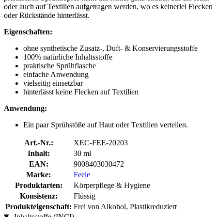
oder auch auf Textilien aufgetragen werden, wo es keinerlei Flecken
oder Rückstände hinterlässt.
Eigenschaften:
ohne synthetische Zusatz-, Duft- & Konservierungsstoffe
100% natürliche Inhaltsstoffe
praktische Sprühflasche
einfache Anwendung
vielseitig einsetzbar
hinterlässt keine Flecken auf Textilien
Anwendung:
Ein paar Sprühstöße auf Haut oder Textilien verteilen.
Art.-Nr.:
XEC-FEE-20203
Inhalt:
30 ml
EAN:
9008403030472
Marke:
Feele
Produktarten:
Körperpflege & Hygiene
Konsistenz:
Flüssig
Produkteigenschaft:
Frei von Alkohol, Plastikreduziert
Inhaltsstoffe (INCI)