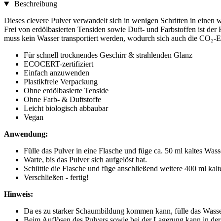
Beschreibung
Dieses clevere Pulver verwandelt sich in wenigen Schritten in einen
Frei von erdölbasierten Tensiden sowie Duft- und Farbstoffen ist der 
muss kein Wasser transportiert werden, wodurch sich auch die CO₂-E
Für schnell trocknendes Geschirr & strahlenden Glanz
ECOCERT-zertifiziert
Einfach anzuwenden
Plastikfreie Verpackung
Ohne erdölbasierte Tenside
Ohne Farb- & Duftstoffe
Leicht biologisch abbaubar
Vegan
Anwendung:
Fülle das Pulver in eine Flasche und füge ca. 50 ml kaltes Wass
Warte, bis das Pulver sich aufgelöst hat.
Schüttle die Flasche und füge anschließend weitere 400 ml kalt
Verschließen - fertig!
Hinweis:
Da es zu starker Schaumbildung kommen kann, fülle das Wasser
Beim Auflösen des Pulvers sowie bei der Lagerung kann in der F