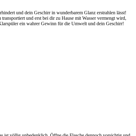
rhindert und dein Geschirr in wunderbarem Glanz erstrahlen lässt!
 transportiert und erst bei dir zu Hause mit Wasser vermengt wird,
 Klarspüler ein wahrer Gewinn für die Umwelt und dein Geschirr!
s ist völlig unbedenklich. Öffne die Flasche dennoch vorsichtig und