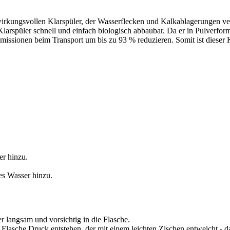
 wirkungsvollen Klarspüler, der Wasserflecken und Kalkablagerungen ve
Klarspüler schnell und einfach biologisch abbaubar. Da er in Pulverform
missionen beim Transport um bis zu 93 % reduzieren. Somit ist dieser
er hinzu.
es Wasser hinzu.
 langsam und vorsichtig in die Flasche.
lasche Druck entstehen, der mit einem leichten Zischen entweicht - da