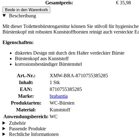
Gesamtpreis:
€ 35,98
Beide in den Warenkorb
Beschreibung
Mit dieser Toilettenbürstengarnitur können Sie stilvoll für hygienisc
Bürstenkopf mit robusten Kunststoffborsten reinigt auch versteckte E
Eigenschaften:
diskretes Design mit durch den Halter verdeckter Bürste
Bürstenkopf aus Kunststoff
korrosionsbeständiger Bürstenstiel
Art.-Nr.:
XMW-BRA-8710755385285
Inhalt:
1 Stk
EAN:
8710755385285
Marke:
brabantia
Produktarten:
WC-Bürsten
Material:
Kunststoff
Anwendungsbereich:
WC
Zubehör
Passende Produkte
Rechtliche Informationen