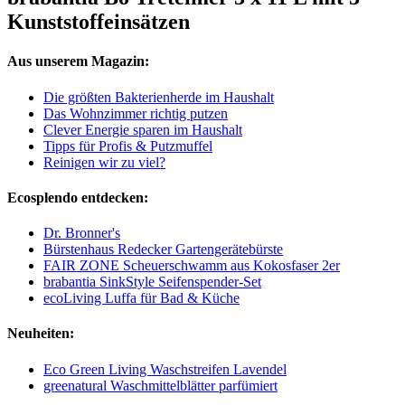
Kunststoffeinsätzen
Aus unserem Magazin:
Die größten Bakterienherde im Haushalt
Das Wohnzimmer richtig putzen
Clever Energie sparen im Haushalt
Tipps für Profis & Putzmuffel
Reinigen wir zu viel?
Ecosplendo entdecken:
Dr. Bronner's
Bürstenhaus Redecker Gartengerätebürste
FAIR ZONE Scheuerschwamm aus Kokosfaser 2er
brabantia SinkStyle Seifenspender-Set
ecoLiving Luffa für Bad & Küche
Neuheiten:
Eco Green Living Waschstreifen Lavendel
greenatural Waschmittelblätter parfümiert