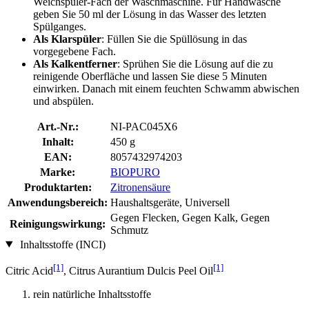
Weichspüler-Fach der Waschmaschine. Für Handwäsche
geben Sie 50 ml der Lösung in das Wasser des letzten
Spülganges.
Als Klarspüler
: Füllen Sie die Spüllösung in das
vorgegebene Fach.
Als Kalkentferner
: Sprühen Sie die Lösung auf die zu
reinigende Oberfläche und lassen Sie diese 5 Minuten
einwirken. Danach mit einem feuchten Schwamm abwischen
und abspülen.
Art.-Nr.:
NI-PAC045X6
Inhalt:
450 g
EAN:
8057432974203
Marke:
BIOPURO
Produktarten:
Zitronensäure
Anwendungsbereich:
Haushaltsgeräte, Universell
Gegen Flecken, Gegen Kalk, Gegen
Reinigungswirkung:
Schmutz
Inhaltsstoffe (INCI)
[1]
[1]
Citric Acid
, Citrus Aurantium Dulcis Peel Oil
rein natürliche Inhaltsstoffe