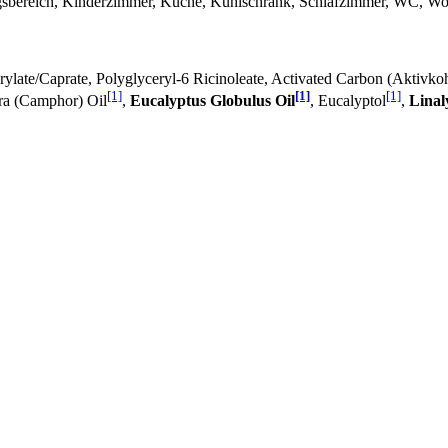
gsbereich, Kinderzimmer, Küche, Kühlschrank, Schlafzimmer, WC, 
ylate/Caprate, Polyglyceryl-6 Ricinoleate, Activated Carbon (Aktivkoh
[1]
[1]
[1]
a (Camphor) Oil
,
Eucalyptus Globulus Oil
, Eucalyptol
,
Linal