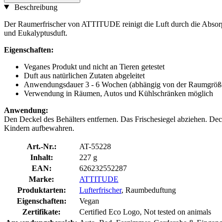
Beschreibung
Der Raumerfrischer von ATTITUDE reinigt die Luft durch die Absorpti
und Eukalyptusduft.
Eigenschaften:
Veganes Produkt und nicht an Tieren getestet
Duft aus natürlichen Zutaten abgeleitet
Anwendungsdauer 3 - 6 Wochen (abhängig von der Raumgröße 
Verwendung in Räumen, Autos und Kühlschränken möglich
Anwendung:
Den Deckel des Behälters entfernen. Das Frischesiegel abziehen. Dec
Kindern aufbewahren.
Art.-Nr.:
AT-55228
Inhalt:
227 g
EAN:
626232552287
Marke:
ATTITUDE
Produktarten:
Lufterfrischer
, Raumbeduftung
Eigenschaften:
Vegan
Zertifikate:
Certified Eco Logo, Not tested on animals