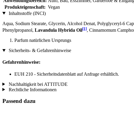
Anwendungsbereich:
Auto, Bad, Esszimmer, Garderobe & Eingan
Produkteigenschaft:
Vegan
Inhaltsstoffe (INCI)
Aqua, Sodium Stearate, Glycerin, Alcohol Denat, Polyglyceryl-6 Capr
[1]
Phenylpropanol,
Lavandula Hybrida Oil
, Cinnamomum Camphor
Parfum natürlichen Ursprungs
Sicherheits- & Gefahrenhinweise
Gefahrenhinweise:
EUH 210 - Sicherheitsdatenblatt auf Anfrage erhältlich.
Nachhaltigkeit bei ATTITUDE
Rechtliche Informationen
Passend dazu