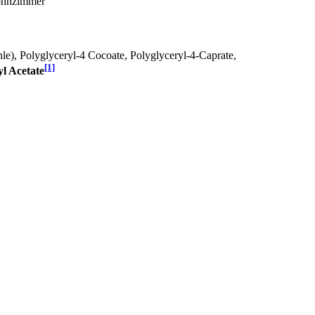
Wohnzimmer
le), Polyglyceryl-4 Cocoate, Polyglyceryl-4-Caprate,
[1]
yl Acetate