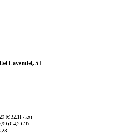
el Lavendel, 5 l
,29
(€ 32,11 / kg)
0,99
(€ 4,20 / l)
8,28